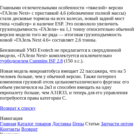
Главными отличительными особенности «тяжелой» версии
«ГАЗели Next» с приставкой 4,6 (обозначение полной массы)
стали дисковые тормоза на всех колесах, новый задний мост
типа «спайсер» и наличие ESP. Это позволило увеличить
грузоподъемность «ГАЗели» на 1,1 тонну относительно обычной
версии модели того же ряда — итоговая грузоподъемность
новой «ГАЗель Next 4.6» составляет 2,6 тонны.
Бензиновый УМЗ Evotech не предлагается к сверхдлинной
модели, «ГАЗели Next» комплектуется исключительно
турбодизелем Cummins ISF 2.8
(150 л.с.).
Новая модель микроавтобуса вмещает 22 пассажира, что на 5
человек больше, чем у обычной версии. Также потерпел
изменения грузовой отсек цельнометаллического фургона: его
объем увеличился на 2м3 и способен вмещать на одну
европалету больше, чем A31R33, и теперь для его управления
потребуются права категории С.
Возврат к списку
Навигация
Главная
Каталог товаров
Доставка
Цены
Статьи
Запчасти оптом
Контакты
Возврат