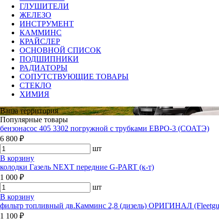
ГЛУШИТЕЛИ
ЖЕЛЕЗО
ИНСТРУМЕНТ
КАММИНС
КРАЙСЛЕР
ОСНОВНОЙ СПИСОК
ПОДШИПНИКИ
РАДИАТОРЫ
СОПУТСТВУЮЩИЕ ТОВАРЫ
СТЕКЛО
ХИМИЯ
Ваша территория
Популярные товары
бензонасос 405 3302 погружной с трубками ЕВРО-3 (СОАТЭ)
6 800 ₽
шт
В корзину
колодки Газель NEXT передние G-PART (к-т)
1 000 ₽
шт
В корзину
фильтр топливный дв.Камминс 2,8 (дизель) ОРИГИНАЛ (Fleetgua
1 100 ₽