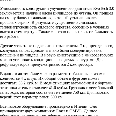
Уникальность конструкции улучшенного двигателя EvoTech 3.0
заключается в наличии блока цилиндров из чугуна. Он пришел
на смену блоку из алюминия, который устанавливался в
прошлых сериях. В результате существенно снизилась
теплонагруженность силового агрегата, особенно в условиях
высоких температур. Также серьезно повысилась стабильность
его работы.
Другие узлы тоже подверглись изменениям. Это, прежде всего,
коснулось валов. Дополнительно были модернизированы
поршень и цилиндры. В новую конструкцию в микроавтобусах
можно установить кондиционеры с двумя контурами. Для
рефрижераторов предусматриваются 2 компрессора.
В данном автомобиле можно разместить баллоны с газом в
количестве 4-х штук. Их общий объем в фургоне может
достигать 33,2 куб. м. В модификациях автомобилей с бортами
этот показатель составляет 41,6 куб.м. Грузовик имеет большой
запас хода, который составляет не менее 750 км. Для газовых
версий этот параметр равен 300 км.
Все газовое оборудование произведено в Италии. Оно
принадлежит двум компаниям: Emer и OMVL. Данное
оборудование прошло сертификацию в соответствии с