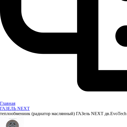
Главная
ГАЗЕЛЬ NEXT
теплообмениик (радиатор маслянный) ГАЗель NEXT дв.EvoTech 2