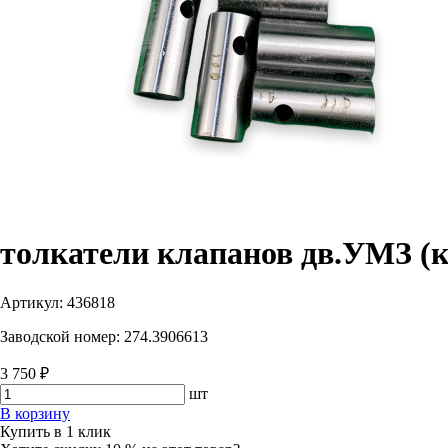
толкатели клапанов дв.УМЗ (к
Артикул:
436818
Заводской номер:
274.3906613
3 750 ₽
шт
В корзину
Купить в 1 клик