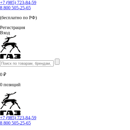
+7 (985) 723-84-59
8 800 505-25-65
(бесплатно по РФ)
Регистрация
Вход
0 ₽
0 позиций
+7 (985) 723-84-59
8 800 505-25-65