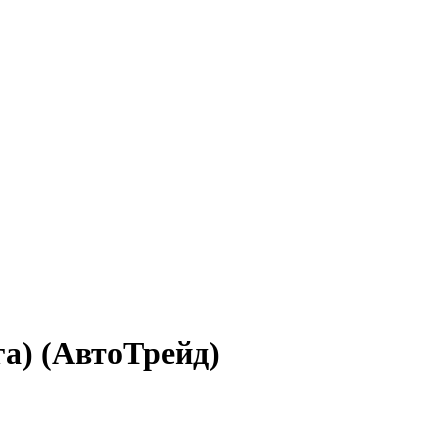
га) (АвтоТрейд)