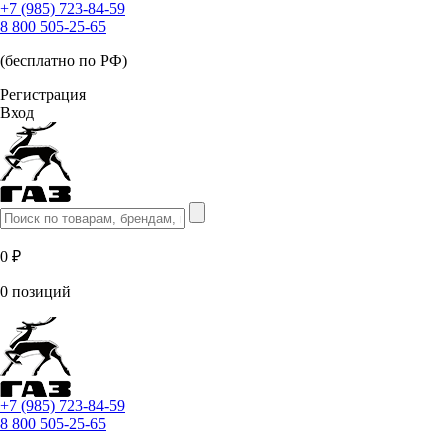
+7 (985) 723-84-59
8 800 505-25-65
(бесплатно по РФ)
Регистрация
Вход
0 ₽
0 позиций
+7 (985) 723-84-59
8 800 505-25-65