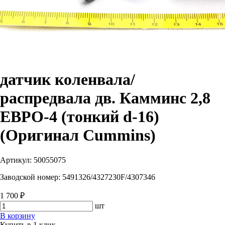
датчик коленвала/
распредвала дв. Камминс 2,8
ЕВРО-4 (тонкий d-16)
(Оригинал Cummins)
Артикул:
50055075
Заводской номер:
5491326/4327230F/4307346
1 700 ₽
шт
В корзину
Купить в 1 клик