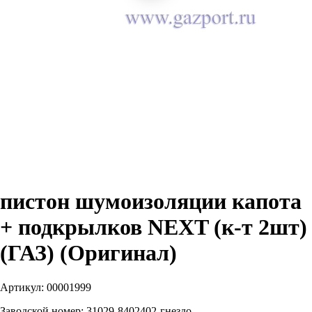
пистон шумоизоляции капота
+ подкрылков NEXT (к-т 2шт)
(ГАЗ) (Оригинал)
Артикул:
00001999
Заводской номер:
31029-8402402-гнездо