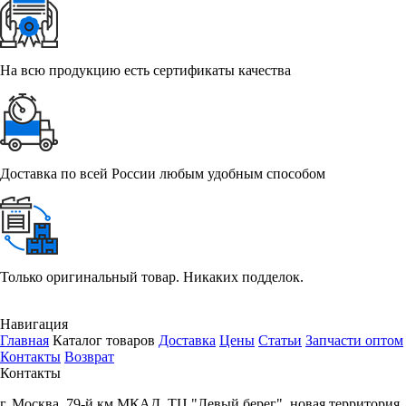
На всю продукцию есть сертификаты качества
Доставка по всей России любым удобным способом
Только оригинальный товар. Никаких подделок.
Навигация
Главная
Каталог товаров
Доставка
Цены
Статьи
Запчасти оптом
Контакты
Возврат
Контакты
г.
Москва
,
79-й км МКАД, ТЦ "Левый берег", новая территория,